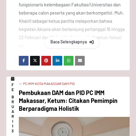
fungsionaris kelembagaan Fakultas/Universitas dan
beberapa calon peserta yang akan berkompetisi. Muh.
Khairil sebagai ketua panitia melaporkan bahwa
kegiatan Aksara akan berlansung pertanggal 16 hingga
22 Februari dan Unismuh akan menjadi venue /lokasi
Baca Selengkapnya
ke…
in
PC IMM KOTA MAKASSAR DAM PID
F
E
Pembukaan DAM dan PID PC IMM
B
Makassar, Ketum: Citakan Pemimpin
R
U
Berparadigma Holistik
A
R
I
1
3
,