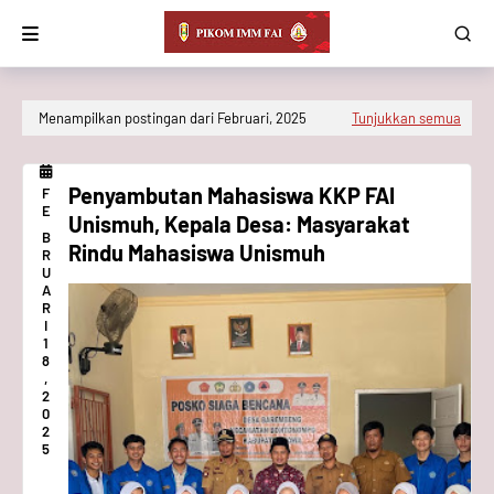
Menampilkan postingan dari Februari, 2025
Tunjukkan semua
Penyambutan Mahasiswa KKP FAI
F
E
Unismuh, Kepala Desa: Masyarakat
B
Rindu Mahasiswa Unismuh
R
U
A
R
I
1
8
,
2
0
2
5