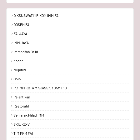
DIKSUSWATI 1 PIKOM IMM FAI
DOSEN FAI
FAI JAYA
IMM JAYA
Immarifah.or.id
Kader
Mujahid
Opini
PC IMM KOTA MAKASSAR DAM PID
Pelantikan
Restoratif
Semarak Milad IMM
SKIL KE-VII
TIM PKM FAI