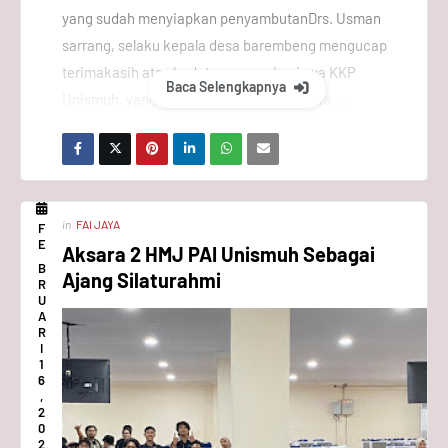
yang sudah menyiapkan penyambutanDrs. Usman
sarrang, selaku kepala desa barembeng mengucap
terimakasih atas kedatangan mahasiswa KKP
Baca Selengkapnya
Unismuh, yang menurut beliau mahasiswa …
in
FAI JAYA
F
E
Aksara 2 HMJ PAI Unismuh Sebagai
B
Ajang Silaturahmi
R
U
A
R
I
1
6
,
2
0
2