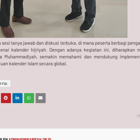
an sesi tanya jawab dan diskusi terbuka, di mana peserta berbagi pen
i kalender hijriyah. Dengan adanya kegiatan ini, diharapkan 
ga Muhammadiyah, semakin memahami dan mendukung implemen
uan kalender Islam secara global.
M FAI
L
 OLEH
ADMIN@IMMARIFAH.OR.ID