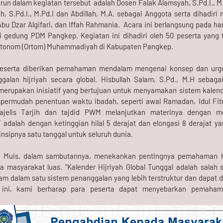
run dalam kegiatan tersebut adalah Dosen Falak Alamsyah, S.Pd.I., M
h, S.Pd.I., M.Pd.I dan Abdillah, M.A. sebagai Anggota serta dihadir
Abu Dzar Algifari, dan Iffah Rahmania. Acara ini berlangsung pada ha
 gedung PDM Pangkep. Kegiatan ini dihadiri oleh 50 peserta yang te
Otonom (Ortom) Muhammadiyah di Kabupaten Pangkep.
 peserta diberikan pemahaman mendalam mengenai konsep dan ur
alan hijriyah secara global. Hisbullah Salam, S.Pd., M.H sebaga
rupakan inisiatif yang bertujuan untuk menyamakan sistem kalende
permudah penentuan waktu ibadah, seperti awal Ramadan, Idul Fitri
Majelis Tarjih dan tajdid PWM melanjutkan materinya dengan m
dalah dengan ketinggian hilal 5 derajat dan elongasi 8 derajat ya
insipnya satu tanggal untuk seluruh dunia.
 Muis, dalam sambutannya, menekankan pentingnya pemahaman 
masyarakat luas. “Kalender Hijriyah Global Tunggal adalah salah 
m dalam satu sistem penanggalan yang lebih terstruktur dan dapat d
 ini, kami berharap para peserta dapat menyebarkan pemaham