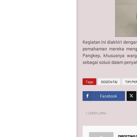
Kegiatan ini diakhiri deng
pemahaman mereka mengena
Pangkep, khususnya war
sebagai solusi dalam penyat
Tags
DOSEN FAI
TIM PK
Facebook
Twitt
LEBIH LAMA
er
DIPOSTING