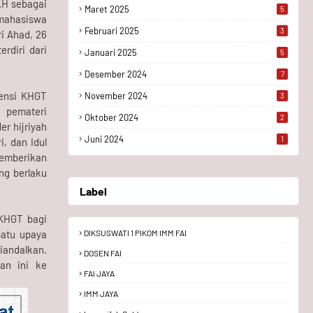
.H sebagai
Maret 2025
5
i mahasiswa
Februari 2025
3
ri Ahad, 26
rdiri dari
Januari 2025
5
Desember 2024
7
gensi KHGT
November 2024
3
i pemateri
Oktober 2024
2
r hijriyah
Juni 2024
1
, dan Idul
emberikan
ng berlaku
Label
KHGT bagi
satu upaya
DIKSUSWATI 1 PIKOM IMM FAI
iandalkan.
DOSEN FAI
an ini ke
FAI JAYA
IMM JAYA