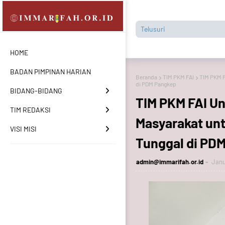
HOME
BADAN PIMPINAN HARIAN
Beranda
TIM PKM FAI
TIM PKM F
di PDM Pangkep
BIDANG-BIDANG
TIM PKM FAI U
TIM REDAKSI
Masyarakat unt
VISI MISI
Tunggal di PD
admin@immarifah.or.id
Janu