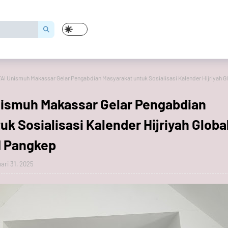
AI Unismuh Makassar Gelar Pengabdian Masyarakat untuk Sosialisasi Kalender Hijriyah G
nismuh Makassar Gelar Pengabdian
uk Sosialisasi Kalender Hijriyah Globa
M Pangkep
ari 31, 2025