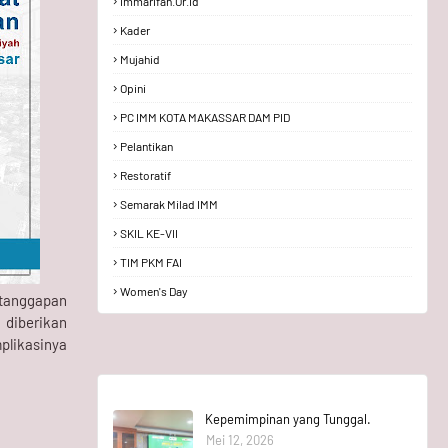
Immarifah.or.id
Kader
Mujahid
Opini
PC IMM KOTA MAKASSAR DAM PID
Pelantikan
Restoratif
Semarak Milad IMM
SKIL KE-VII
TIM PKM FAI
Women's Day
 tanggapan
 diberikan
plikasinya
Kepemimpinan yang Tunggal.
Mei 12, 2026