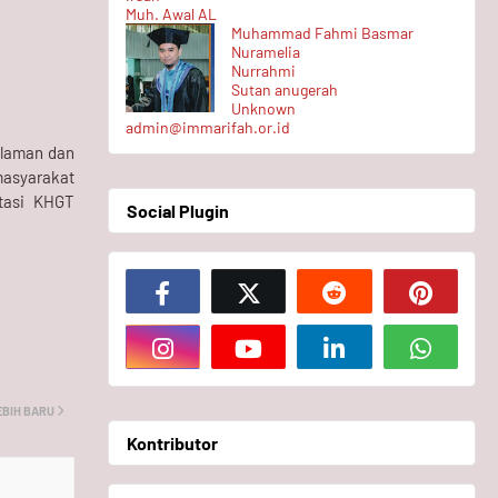
Muh. Awal AL
Muhammad Fahmi Basmar
Nuramelia
Nurrahmi
Sutan anugerah
Unknown
admin@immarifah.or.id
galaman dan
masyarakat
tasi KHGT
Social Plugin
EBIH BARU
Kontributor