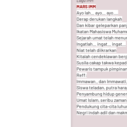
Lagu IMM
MARS IMM
Ayo lah… ayo… ayo….
Derap derukan langkah
Dan kibar geleparkan panj
Ikatan Mahasiswa Muham
Sejarah umat telah menun
Ingatlah… ingat… ingat…
Niat telah diikrarkan
Kitalah cendekiawan berp
Susila cakap takwa kepa
Pewaris tampuk pimpinan
Reff:
Immawan.. dan Immawat
Siswa teladan, putra har
Penyambung hidup gener
Umat Islam, seribu zaman
Pendukung cita-cita luhu
Negri indah adil dan mak