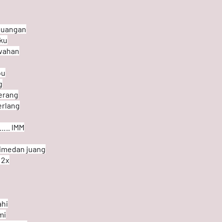
juangan
nku
wahan
bu
g
erang
erlang
….. IMM
imedan juang
 2x
ahi
mi