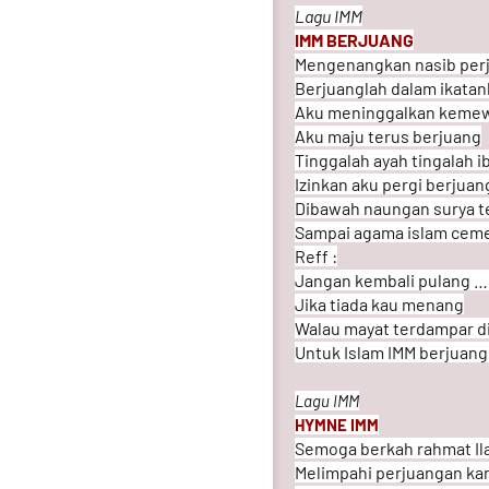
Lagu IMM
IMM BERJUANG
Mengenangkan nasib per
Berjuanglah dalam ikata
Aku meninggalkan keme
Aku maju terus berjuang
Tinggalah ayah tingalah i
Izinkan aku pergi berjuan
Dibawah naungan surya t
Sampai agama islam cem
Reff :
Jangan kembali pulang …
Jika tiada kau menang
Walau mayat terdampar d
Untuk Islam IMM berjuang
Lagu IMM
HYMNE IMM
Semoga berkah rahmat Il
Melimpahi perjuangan ka