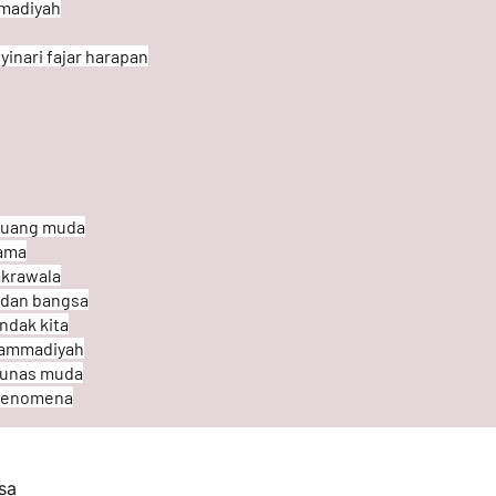
madiyah
inari fajar harapan
juang muda
sama
akrawala
 dan bangsa
ndak kita
hammadiyah
tunas muda
 fenomena
sa