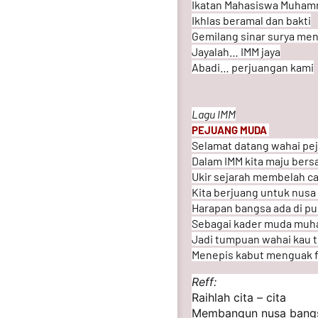
Ikatan Mahasiswa Muham
Ikhlas beramal dan bakti
Gemilang sinar surya meny
Jayalah… IMM jaya
Abadi… perjuangan kami
Lagu IMM
PEJUANG MUDA
Selamat datang wahai pe
Dalam IMM kita maju ber
Ukir sejarah membelah c
Kita berjuang untuk nusa
Harapan bangsa ada di pu
Sebagai kader muda mu
Jadi tumpuan wahai kau 
Menepis kabut menguak
Reff:
Raihlah cita – cita
Membangun nusa bang