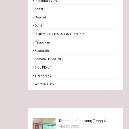
Immarifah.or.id
Kader
Mujahid
Opini
PC IMM KOTA MAKASSAR DAM PID
Pelantikan
Restoratif
Semarak Milad IMM
SKIL KE-VII
TIM PKM FAI
Women's Day
Kepemimpinan yang Tunggal.
Mei 12, 2026