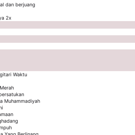
mal dan berjuang
ya 2x
gitari Waktu
 Merah
ipersatukan
wa Muhammadiyah
ni
samaan
ghadang
empuh
a Yang Berlinang