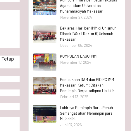
Agama Islam Universitas
Muhammadiyah Makassar
November 27, 2024
Deklarasi Hari ber-IMM di Unismuh
Dihadiri Wakil Rektor (I) Unismuh
Makassar
Desember 05, 2024
KUMPULAN LAGU IMM
 Tetap
November 17, 2024
Pembukaan DAM dan PID PC IMM
Makassar, Ketum: Citakan
Pemimpin Berparadigma Holistik
Februari 13, 2025
Lahirnya Pemimpin Baru, Penuh
Semangat akan Memimpin para
Mujaddid.
Juni 07, 2026