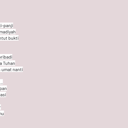
i-panji
madiyah
tut bukti
ribadi
da Tuhan
 umat nanti
i…
apan
asi
r
mu